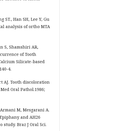
g ST., Han SH, Lee Y, Gu
al analysis of ortho MTA
n S, Shamshiri AR,
currence of Tooth
 Calcium Silicate-based
140-4.
t AJ. Tooth discoloration
 Med Oral Pathol.1986;
i-Armani M, Mesgarani A.
h Epiphany and AH26
 study. Braz J Oral Sci.