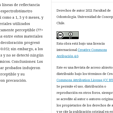
s líneas de reflectancia
Derechos de autor 2021 Facultad de
n espectrofotómetro
Odontología, Universidad de Concep
sí como a 1, 3 y 6 meses, y
Chile.
eriales utilizados
camente perceptible (??>
as entre estos materiales
a decoloración progresó
Esta obra está bajo una licencia
0.05); sin embargo, a los
internacional
Creative Commons
us y no se detectó ningún
Atribución 4.0
.
micos. Conclusiones: Los
Este es una Revista de acceso abierto
lar probados indujeron
distribuido bajo los términos de Cre
rceptible y su
Commons Attribution License (CC BY 
 con precaución.
Se permite el uso, distribución o
reproducción en otros foros, siempr
se acredite al autor o autores origina
los propietarios de los derechos de 
y se cite la publicación original en es