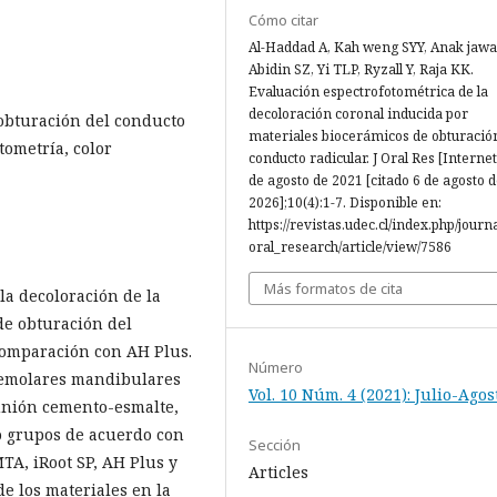
Cómo citar
Al-Haddad A, Kah weng SYY, Anak jawa 
Abidin SZ, Yi TLP, Ryzall Y, Raja KK.
Evaluación espectrofotométrica de la
decoloración coronal inducida por
 obturación del conducto
materiales biocerámicos de obturación
tometría, color
conducto radicular. J Oral Res [Internet
de agosto de 2021 [citado 6 de agosto 
2026];10(4):1-7. Disponible en:
https://revistas.udec.cl/index.php/journ
oral_research/article/view/7586
Más formatos de cita
 la decoloración de la
de obturación del
comparación con AH Plus.
Número
remolares mandibulares
Vol. 10 Núm. 4 (2021): Julio-Agos
 unión cemento-esmalte,
o grupos de acuerdo con
Sección
TA, iRoot SP, AH Plus y
Articles
de los materiales en la