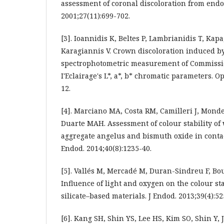
assessment of coronal discoloration from endod
2001;27(11):699-702.
[3]. Ioannidis K, Beltes P, Lambrianidis T, Kap
Karagiannis V. Crown discoloration induced by
spectrophotometric measurement of Commissio
I'Eclairage's L*, a*, b* chromatic parameters. Op
12.
[4]. Marciano MA, Costa RM, Camilleri J, Mond
Duarte MAH. Assessment of colour stability of
aggregate angelus and bismuth oxide in contact
Endod. 2014;40(8):1235-40.
[5]. Vallés M, Mercadé M, Duran-Sindreu F, Bo
Influence of light and oxygen on the colour sta
silicate–based materials. J Endod. 2013;39(4):52
[6]. Kang SH, Shin YS, Lee HS, Kim SO, Shin Y, 