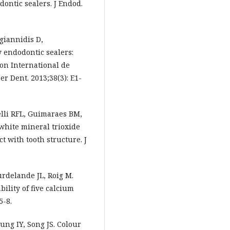
ontic sealers. J Endod.
agiannidis D,
 endodontic sealers:
n International de
er Dent. 2013;38(3): E1-
elli RFL, Guimaraes BM,
 white mineral trioxide
 with tooth structure. J
urdelande JL, Roig M.
bility of five calcium
5-8.
Jung IY, Song JS. Colour