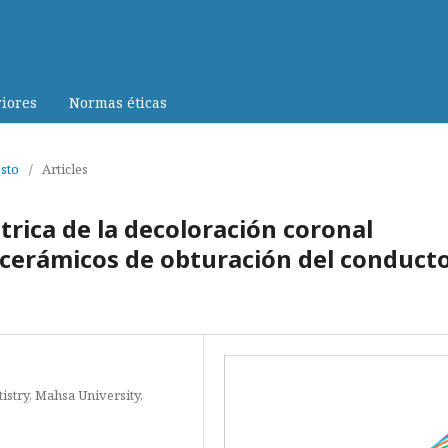
iores
Normas éticas
osto
/
Articles
rica de la decoloración coronal
ocerámicos de obturación del conduct
istry, Mahsa University,