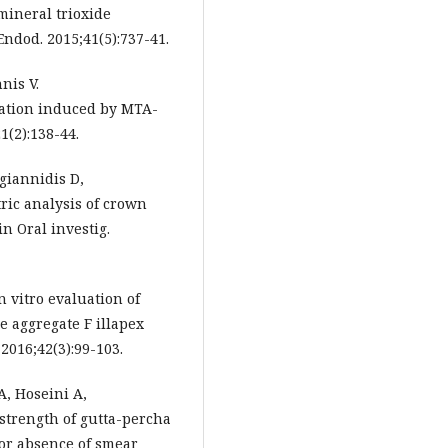
mineral trioxide
Endod. 2015;41(5):737-41.
nis V.
ration induced by MTA-
1(2):138-44.
agiannidis D,
ric analysis of crown
in Oral investig.
 vitro evaluation of
e aggregate F illapex
2016;42(3):99-103.
A, Hoseini A,
trength of gutta-percha
 or absence of smear