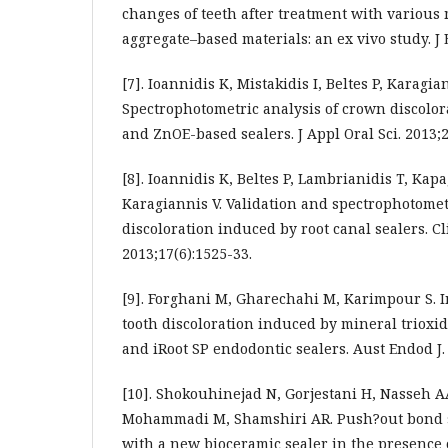
changes of teeth after treatment with various 
aggregate–based materials: an ex vivo study. J 
[7]. Ioannidis K, Mistakidis I, Beltes P, Karagian
Spectrophotometric analysis of crown discolo
and ZnOE-based sealers. J Appl Oral Sci. 2013;2
[8]. Ioannidis K, Beltes P, Lambrianidis T, Kap
Karagiannis V. Validation and spectrophotomet
discoloration induced by root canal sealers. Cl
2013;17(6):1525-33.
[9]. Forghani M, Gharechahi M, Karimpour S. In
tooth discoloration induced by mineral trioxid
and iRoot SP endodontic sealers. Aust Endod J. 
[10]. Shokouhinejad N, Gorjestani H, Nasseh A
Mohammadi M, Shamshiri AR. Push?out bond s
with a new bioceramic sealer in the presence