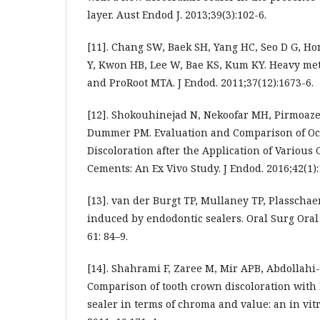
layer. Aust Endod J. 2013;39(3):102-6.
[11]. Chang SW, Baek SH, Yang HC, Seo D G, Hon
Y, Kwon HB, Lee W, Bae KS, Kum KY. Heavy met
and ProRoot MTA. J Endod. 2011;37(12):1673-6.
[12]. Shokouhinejad N, Nekoofar MH, Pirmoaze
Dummer PM. Evaluation and Comparison of Oc
Discoloration after the Application of Various
Cements: An Ex Vivo Study. J Endod. 2016;42(1):
[13]. van der Burgt TP, Mullaney TP, Plasschaer
induced by endodontic sealers. Oral Surg Oral
61: 84–9.
[14]. Shahrami F, Zaree M, Mir APB, Abdollah
Comparison of tooth crown discoloration wit
sealer in terms of chroma and value: an in vitro