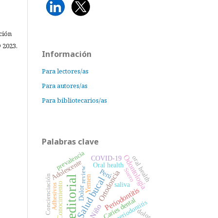
ción
 2023.
Información
Para lectores/as
Para autores/as
Para bibliotecarios/as
Palabras clave
prevalencia
Odontología
oral health
COVID-19
Adolescente
Oral health
review
Suero
Perú
Ortodoncia
Concienciación
editorial
Yemen
Salud bucal
saliva
Conocimiento
Adhesivos
Dolor
Periodontitis
Caries dental
periodontitis
Niño
dolor