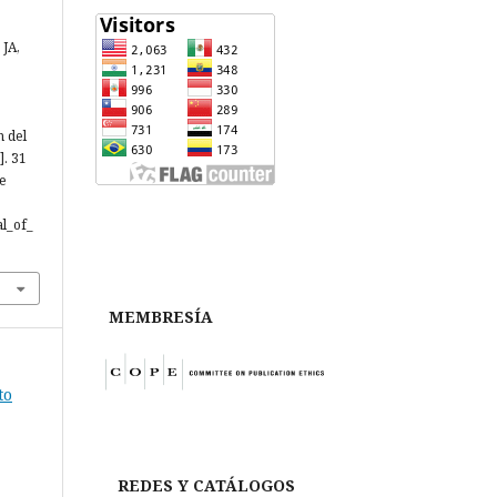
JA,
 del
]. 31
de
al_of_
MEMBRESÍA
to
REDES Y CATÁLOGOS