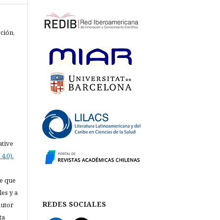
ción,
ative
4.0).
e que
les y a
REDES SOCIALES
autor
ta