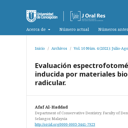
Acerca de
Número actual
Números anter
Inicio
/
Archivos
/
Vol. 10 Núm. 4 (2021): Julio-Ag
Evaluación espectrofotomét
inducida por materiales bi
radicular.
Afaf Al-Haddad
Department of Conservative Dentistry, Faculty of Dent
Selangor, Malaysia
http://orcid.org/0000-0003-3441-7923