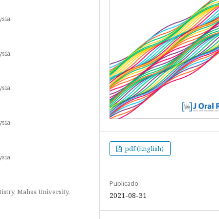
ysia.
ysia.
ysia.
ysia.
pdf (English)
ysia.
Publicado
istry, Mahsa University,
2021-08-31