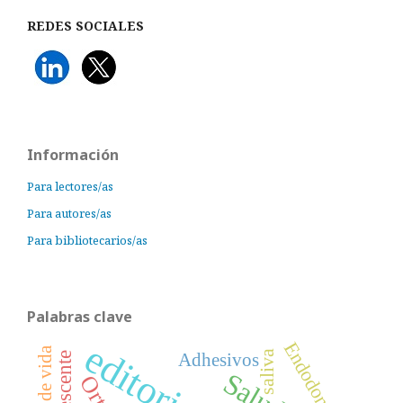
REDES SOCIALES
Información
Para lectores/as
Para autores/as
Para bibliotecarios/as
Palabras clave
editorial
Endodoncia
saliva
Adolescente
Adhesivos