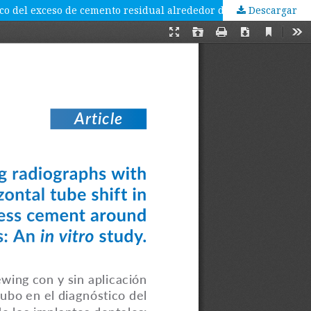
Descargar
Precisión de las radiografías digitales bitewing con y sin aplicación de desplazamiento horizontal del tubo en el diagnóstico del exceso de cemento residual alrededor de los implantes dentales: Un estudio in vitro.