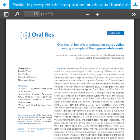
Escala de percepción del comportamiento de salud bucal aplicada en una muestra de adolescentes Portugueses.