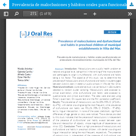
Prevalencia de maloclusiones y hábitos orales para funcionales en preescolares de establecimientos municipales de Viña del Mar.