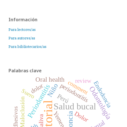
Información
Para lectores/as
Para autores/as
Para bibliotecarios/as
Palabras clave
Oral health
review
comment
Endodoncia
periodontitis
dolor
Niño
Periodontitis
Odontología
Suero
Perú
Maloclusión
editorial
Salud bucal
Adhesivos
Yemen
Dolor
saliva