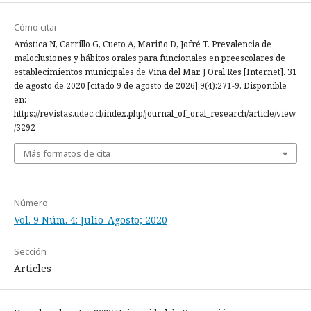
Cómo citar
Aróstica N, Carrillo G, Cueto A, Mariño D, Jofré T. Prevalencia de
maloclusiones y hábitos orales para funcionales en preescolares de
establecimientos municipales de Viña del Mar. J Oral Res [Internet]. 31
de agosto de 2020 [citado 9 de agosto de 2026];9(4):271-9. Disponible
en:
https://revistas.udec.cl/index.php/journal_of_oral_research/article/view
/3292
Más formatos de cita
Número
Vol. 9 Núm. 4: Julio-Agosto; 2020
Sección
Articles