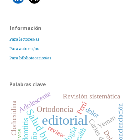
Información
Para lectores/as
Para autores/as
Para bibliotecarios/as
Palabras clave
Adolescente
Revisión sistemática
Perú
Clorhexidina
Concienciación
Ortodoncia
dolor
Salud bucal
editorial
Yemen
Caries dental
Periodontitis
review
Dolor
Niño