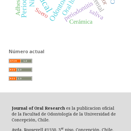
Odontología
Oral health
Adhesivos
periodontitis
Suero
saliva
Cerámica
Número actual
Journal of Oral Researc
h
es la publicacion oficial
de la Facultad de Odontología de la Universidad de
Concepción, Chile.
er
Avda, Roosevell #1550, 3
piso, Concepción, Chile.