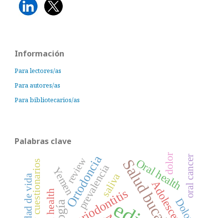
Información
Para lectores/as
Para autores/as
Para bibliotecarios/as
Palabras clave
dolor
Ortodoncia
oral cancer
review
Salud bucal
Oral health
Encuestas y cuestionarios
prevalencia
Yemen
saliva
Calidad de vida
Adolescente
Periodontitis
oral health
Dolor