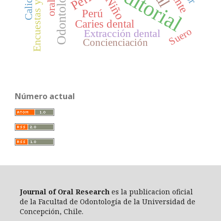
editorial
Odontología
Niño
Perú
Caries dental
Suero
Extracción dental
Concienciación
Número actual
Journal of Oral Researc
h
es la publicacion oficial
de la Facultad de Odontología de la Universidad de
Concepción, Chile.