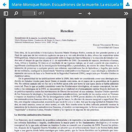
Marie-Monique Robin. Escuadrones de la muerte. La escuela francesa. (Traducción de Sergio Di Nucci y Pablo Rodriguez). Editorial Sudamericana. Buenos Aires. 2005.