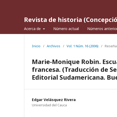
Revista de historia (Concepci
Acerca de
Número actual
Números anterio
Inicio
/
Archivos
/
Vol. 1 Núm. 16 (2006)
/
Reseña
Marie-Monique Robin. Escua
francesa. (Traducción de Se
Editorial Sudamericana. Bue
Edgar Velásquez Rivera
Universidad del Cauca