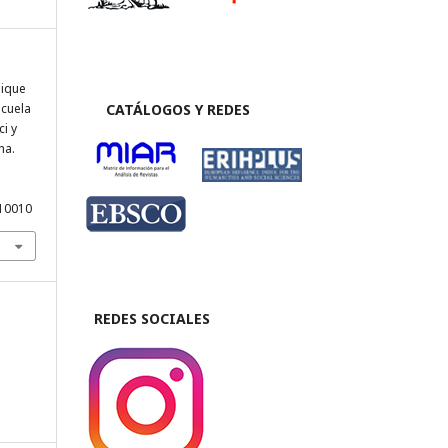
nique
scuela
CATÁLOGOS Y REDES
i y
na.
M10010
REDES SOCIALES