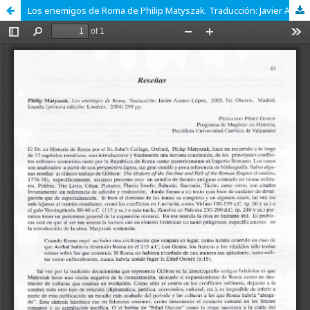
Los enemigos de Roma de Philip Matyszak. Traducción: Javier Alonso López. 2005. Ed. Oberon, Madrid, España (primera edición: Londres, 2004) 299 pp.