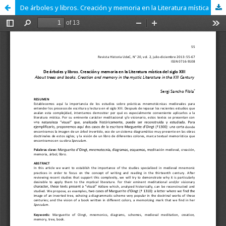
De árboles y libros. Creación y memoria en la Literatura mística del siglo XIII