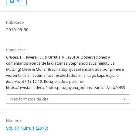
PDF
Publicado
2010-06-30
Cómo citar
Cruces, F. ., Rivera, P. ., & Urrutia, R. . (2010). Observaciones y
comentarios acerca de la diatomea Stephanodiscus minutulus
(Kützing) Cleve & Möller (Bacillariophyceae) encontrada por primera
vez en Chile en sedimentos recolectados en el Lago Laja.
Gayana
Botánica
,
67
(1), 12-18. Recuperado a partir de
https://revistas.udec.cl/index.php/gayana_botanica/article/view/4433
Más formatos de cita
Número
Vol. 67 Núm. 1 (2010)