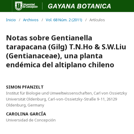
Inicio
/
Archivos
/
Vol. 68 Núm. 2 (2011)
/
Artículos
Notas sobre Gentianella
tarapacana (Gilg) T.N.Ho & S.W.Liu
(Gentianaceae), una planta
endémica del altiplano chileno
SIMON PFANZELT
Institut für Biologie und Umweltwissenschaften, Carl von Ossietzky
Universität Oldenburg, Carl-von-Ossietzky-Straße 9-11, 26129
Oldenburg, Germany
CAROLINA GARCÍA
Universidad de Concepción