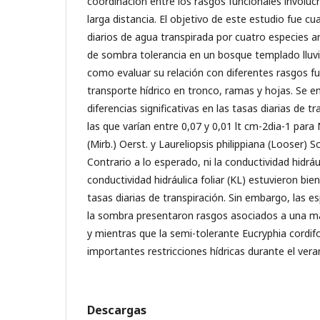
coordinación entre los rasgos funcionales involuc
larga distancia. El objetivo de este estudio fue cu
diarios de agua transpirada por cuatro especies a
de sombra tolerancia en un bosque templado lluvio
como evaluar su relación con diferentes rasgos fu
transporte hídrico en tronco, ramas y hojas. Se e
diferencias significativas en las tasas diarias de t
las que varían entre 0,07 y 0,01 lt cm-2dia-1 pa
(Mirb.) Oerst. y Laureliopsis philippiana (Looser)
Contrario a lo esperado, ni la conductividad hidrául
conductividad hidráulica foliar (KL) estuvieron bie
tasas diarias de transpiración. Sin embargo, las 
la sombra presentaron rasgos asociados a una may
y mientras que la semi-tolerante Eucryphia cordifo
importantes restricciones hídricas durante el vera
Descargas