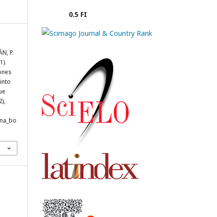
0.5 FI
N, P.
1).
iones
into
ue
2),
ana_bo