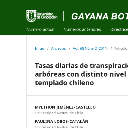
Número actual
Números anteriores
Directric
Inicio
/
Archivos
/
Vol. 68 Núm. 2 (2011)
/
Artículo
Tasas diarias de transpiraci
arbóreas con distinto nive
templado chileno
MYLTHON JIMÉNEZ-CASTILLO
Universidad Austral de Chile
PAULINA LOBOS-CATALÁN
Universidad Austral de Chile