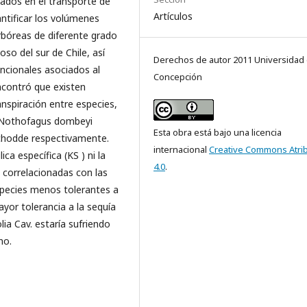
rados en el transporte de
Artículos
antificar los volúmenes
rbóreas de diferente grado
so del sur de Chile, así
Derechos de autor 2011 Universidad
ncionales asociados al
Concepción
ncontró que existen
ranspiración entre especies,
ra Nothofagus dombeyi
Esta obra está bajo una licencia
 Schodde respectivamente.
internacional
Creative Commons Atri
ica específica (KS ) ni la
4.0
.
n correlacionadas con las
especies menos tolerantes a
or tolerancia a la sequía
lia Cav. estaría sufriendo
no.