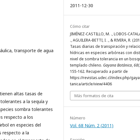
2011-12-30
Cómo citar
JIMÉNEZ-CASTILLO, M. ., LOBOS-CATALÁ
., AGUILERA-BETTI, I. ., & RIVERA, R. (201
Tasas diarias de transpiración y relac
ráulica, transporte de agua
hídricas en especies arbóreas con dist
nivel de sombra tolerancia en un bosq
templado chileno.
Gayana Botánica
,
68
(
155-162. Recuperado a partir de
https://revistas.udec.cl/index.php/gay
tanica/article/view/4406
tienen altas tasas de
Más formatos de cita
tolerantes a la sequía y
pecies sombra tolerantes
s respecto a los
Número
árbol en especies del
Vol. 68 Núm. 2 (2011)
 respecto a la
Sección