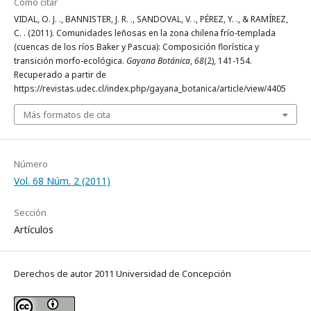
Cómo citar
VIDAL, O. J. ., BANNISTER, J. R. ., SANDOVAL, V. ., PÉREZ, Y. ., & RAMÍREZ,
C. . (2011). Comunidades leñosas en la zona chilena frío-templada
(cuencas de los ríos Baker y Pascua): Composición florística y
transición morfo-ecológica.
Gayana Botánica
,
68
(2), 141-154.
Recuperado a partir de
https://revistas.udec.cl/index.php/gayana_botanica/article/view/4405
Más formatos de cita
Número
Vol. 68 Núm. 2 (2011)
Sección
Artículos
Derechos de autor 2011 Universidad de Concepción