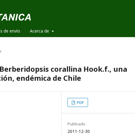
es de envío
Acerca de
s
erberidopsis corallina Hook.f., una
ción, endémica de Chile
PDF
Publicado
2011-12-30