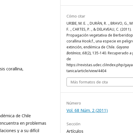
Cómo citar
URIBE, M. E. ., DURÁN, R. ., BRAVO, G., 
F. ., CARTES, P. ., & DELAVEAU, C. (2011).
Propagación vegetativa de Berberidop
corallina Hook.f., una especie en pelig
extinción, endémica de Chile.
Gayana
Botánica
,
68
(2), 135-140. Recuperado a 
de
https://revistas.udec.cl/index.php/gay
is corallina,
tanica/article/view/4404
Más formatos de cita
Número
Vol. 68 Núm. 2 (2011)
ndémica de Chile
e encuentra en problemas
Sección
ciones y a su difícil
Artículos