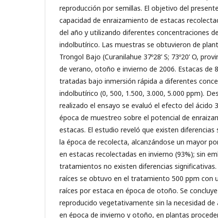
reproducción por semillas. El objetivo del present
capacidad de enraizamiento de estacas recolecta
del año y utilizando diferentes concentraciones de
indolbutírico. Las muestras se obtuvieron de pla
Trongol Bajo (Curanilahue 37º28’ S; 73º20’ O, prov
de verano, otoño e invierno de 2006. Estacas de 
tratadas bajo inmersión rápida a diferentes conce
indolbutírico (0, 500, 1.500, 3.000, 5.000 ppm). 
realizado el ensayo se evaluó el efecto del ácido 3
época de muestreo sobre el potencial de enraizam
estacas. El estudio reveló que existen diferencias 
la época de recolecta, alcanzándose un mayor po
en estacas recolectadas en invierno (93%); sin em
tratamientos no existen diferencias significativa
raíces se obtuvo en el tratamiento 500 ppm con 
raíces por estaca en época de otoño. Se concluye 
reproducido vegetativamente sin la necesidad de a
en época de invierno y otoño, en plantas procede