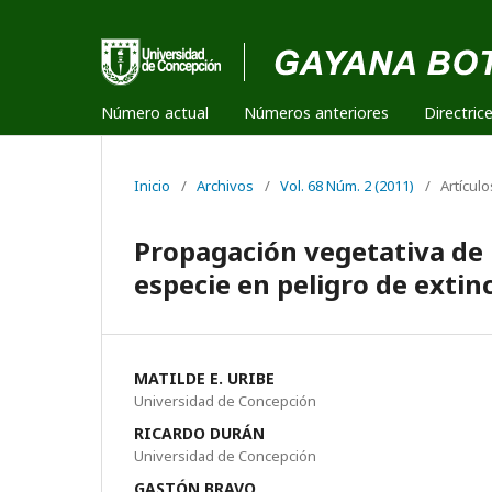
Número actual
Números anteriores
Directric
Inicio
/
Archivos
/
Vol. 68 Núm. 2 (2011)
/
Artículo
Propagación vegetativa de B
especie en peligro de extin
MATILDE E. URIBE
Universidad de Concepción
RICARDO DURÁN
Universidad de Concepción
GASTÓN BRAVO