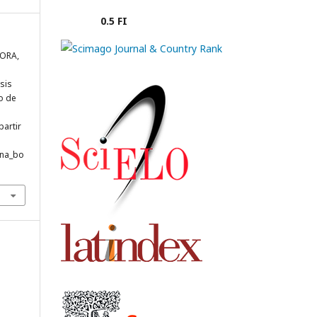
0.5 FI
MORA,
sis
ro de
partir
ana_bo