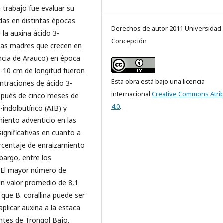
e trabajo fue evaluar su
das en distintas épocas
Derechos de autor 2011 Universidad
 la auxina ácido 3-
Concepción
ntas madres que crecen en
incia de Arauco) en época
8-10 cm de longitud fueron
Esta obra está bajo una licencia
ntraciones de ácido 3-
internacional
Creative Commons Atri
Después de cinco meses de
4.0
.
-indolbutírico (AIB) y
iento adventicio en las
significativas en cuanto a
rcentaje de enraizamiento
bargo, entre los
s. El mayor número de
un valor promedio de 8,1
que B. corallina puede ser
plicar auxina a la estaca
ntes de Trongol Bajo,