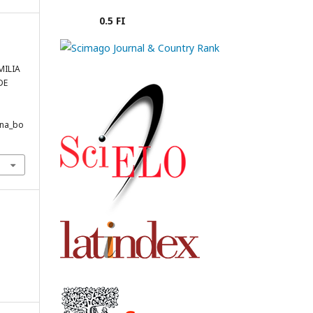
0.5 FI
MILIA
DE
ana_bo