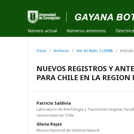
Número actual
Números anteriores
Directric
Inicio
/
Archivos
/
Vol. 65 Núm. 2 (2008)
/
Artículo
NUEVOS REGISTROS Y ANTE
PARA CHILE EN LA REGION 
Patricio Saldivia
Laboratorio de Morfología y Taxonomía Vegetal, Facul
Universidad de Chile
Gloria Rojas
Museo Nacional de Historia Natural