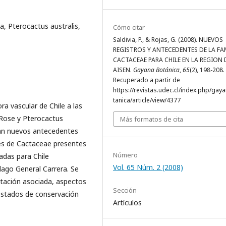
, Pterocactus australis,
Cómo citar
Saldivia, P., & Rojas, G. (2008). NUEVOS
REGISTROS Y ANTECEDENTES DE LA FA
CACTACEAE PARA CHILE EN LA REGION 
AISEN.
Gayana Botánica
,
65
(2), 198-208.
Recuperado a partir de
https://revistas.udec.cl/index.php/gay
tanica/article/view/4377
a vascular de Chile a las
 Rose y Pterocactus
Más formatos de cita
gan nuevos antecedentes
ies de Cactaceae presentes
Número
radas para Chile
Vol. 65 Núm. 2 (2008)
 lago General Carrera. Se
getación asociada, aspectos
Sección
 estados de conservación
Artículos