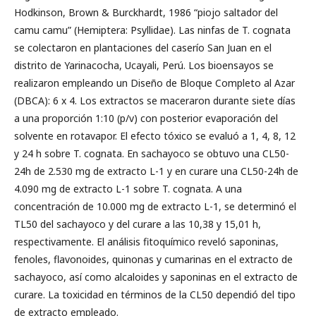
Hodkinson, Brown & Burckhardt, 1986 “piojo saltador del
camu camu” (Hemiptera: Psyllidae). Las ninfas de T. cognata
se colectaron en plantaciones del caserío San Juan en el
distrito de Yarinacocha, Ucayali, Perú. Los bioensayos se
realizaron empleando un Diseño de Bloque Completo al Azar
(DBCA): 6 x 4. Los extractos se maceraron durante siete días
a una proporción 1:10 (p/v) con posterior evaporación del
solvente en rotavapor. El efecto tóxico se evaluó a 1, 4, 8, 12
y 24 h sobre T. cognata. En sachayoco se obtuvo una CL50-
24h de 2.530 mg de extracto L-1 y en curare una CL50-24h de
4.090 mg de extracto L-1 sobre T. cognata. A una
concentración de 10.000 mg de extracto L-1, se determinó el
TL50 del sachayoco y del curare a las 10,38 y 15,01 h,
respectivamente. El análisis fitoquímico reveló saponinas,
fenoles, flavonoides, quinonas y cumarinas en el extracto de
sachayoco, así como alcaloides y saponinas en el extracto de
curare. La toxicidad en términos de la CL50 dependió del tipo
de extracto empleado.