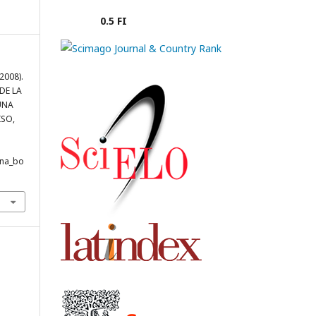
0.5 FI
(2008).
DE LA
UNA
ISO,
ana_bo