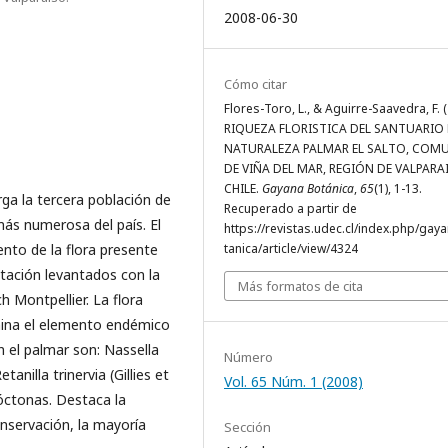
2008-06-30
Cómo citar
Flores-Toro, L., & Aguirre-Saavedra, F. 
RIQUEZA FLORISTICA DEL SANTUARIO 
NATURALEZA PALMAR EL SALTO, COM
DE VIÑA DEL MAR, REGIÓN DE VALPARA
CHILE.
Gayana Botánica
,
65
(1), 1-13.
rga la tercera población de
Recuperado a partir de
 más numerosa del país. El
https://revistas.udec.cl/index.php/gay
ento de la flora presente
tanica/article/view/4324
etación levantados con la
Más formatos de cita
h Montpellier. La flora
mina el elemento endémico
 el palmar son: Nassella
Número
anilla trinervia (Gillies et
Vol. 65 Núm. 1 (2008)
tóctonas. Destaca la
nservación, la mayoría
Sección