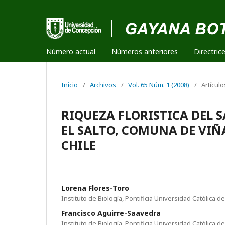
Número actual
Números anteriores
Directric
Inicio
/
Archivos
/
Vol. 65 Núm. 1 (2008)
/
Artículo
RIQUEZA FLORISTICA DEL
EL SALTO, COMUNA DE VIÑ
CHILE
Lorena Flores-Toro
Instituto de Biología, Pontificia Universidad Católica d
Francisco Aguirre-Saavedra
Instituto de Biología, Pontificia Universidad Católica d