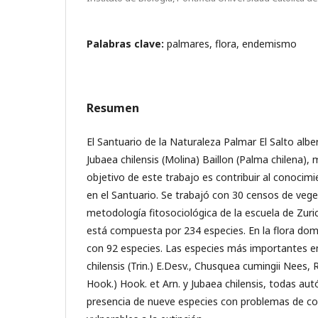
Palabras clave:
palmares, flora, endemismo
Resumen
El Santuario de la Naturaleza Palmar El Salto albe
Jubaea chilensis (Molina) Baillon (Palma chilena),
objetivo de este trabajo es contribuir al conocimi
en el Santuario. Se trabajó con 30 censos de veg
metodología fitosociológica de la escuela de Zuric
está compuesta por 234 especies. En la flora do
con 92 especies. Las especies más importantes en
chilensis (Trin.) E.Desv., Chusquea cumingii Nees, Ret
Hook.) Hook. et Arn. y Jubaea chilensis, todas au
presencia de nueve especies con problemas de co