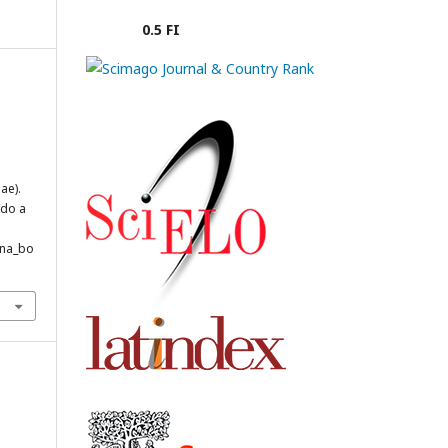
0.5 FI
ae).
ado a
ana_bo