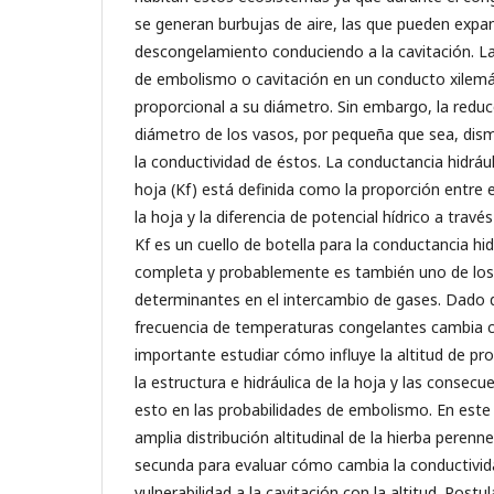
se generan burbujas de aire, las que pueden expan
descongelamiento conduciendo a la cavitación. La
de embolismo o cavitación en un conducto xilem
proporcional a su diámetro. Sin embargo, la reduc
diámetro de los vasos, por pequeña que sea, dis
la conductividad de éstos. La conductancia hidrául
hoja (Kf) está definida como la proporción entre e
la hoja y la diferencia de potencial hídrico a través
Kf es un cuello de botella para la conductancia hid
completa y probablemente es también uno de los
determinantes en el intercambio de gases. Dado q
frecuencia de temperaturas congelantes cambia co
importante estudiar cómo influye la altitud de pr
la estructura e hidráulica de la hoja y las consecu
esto en las probabilidades de embolismo. En est
amplia distribución altitudinal de la hierba perenn
secunda para evaluar cómo cambia la conductividad
vulnerabilidad a la cavitación con la altitud. Post