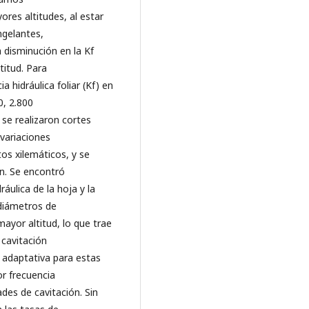
res altitudes, al estar
ngelantes,
 disminución en la Kf
itud. Para
 hidráulica foliar (Kf) en
0, 2.800
 se realizaron cortes
 variaciones
os xilemáticos, y se
ón. Se encontró
áulica de la hoja y la
 diámetros de
ayor altitud, lo que trae
 cavitación
a adaptativa para estas
r frecuencia
des de cavitación. Sin