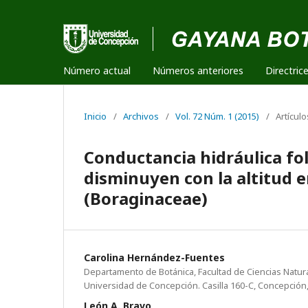
Número actual
Números anteriores
Directric
Inicio
/
Archivos
/
Vol. 72 Núm. 1 (2015)
/
Artículo
Conductancia hidráulica foli
disminuyen con la altitud e
(Boraginaceae)
Carolina Hernández-Fuentes
Departamento de Botánica, Facultad de Ciencias Natur
Universidad de Concepción. Casilla 160-C, Concepción,
León A. Bravo