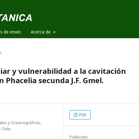
es de envío
Acerca de
s
ar y vulnerabilidad a la cavitación
n Phacelia secunda J.F. Gmel.
PDF
ales y Oceanográficas,
 Chile.
Publicado