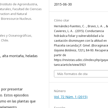
Instituto de Agroindustria,
2015-06-30
urales, Facultad de Ciencias
raction and Natural
l Bioresource Nucleus.
Cómo citar
Hernández-Fuentes, C. ., Bravo, L. A. ., &
Cavieres, L. A. . (2015). Conductancia
ales y Oceanográficas,
hidráulica foliar y vulnerabilidad a la
 Chile.
cavitación disminuyen con la altitud en
Phacelia secunda J.F. Gmel. (Boraginace
Gayana Botánica
,
72
(1), 84-93. Recuper
partir de
, alta montaña, heladas
https://revistas.udec.cl/index.php/gay
tanica/article/view/3921
Más formatos de cita
 por presentar
Número
o. Estos episodios
Vol. 72 Núm. 1 (2015)
smo en las plantas que
ngelamiento
Sección