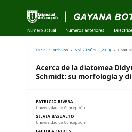
Número actual
Números anteriores
Directric
Inicio
/
Archivos
/
Vol. 70 Núm. 1 (2013)
/
Comuni
Acerca de la diatomea Did
Schmidt: su morfología y di
PATRICIO RIVERA
Universidad de Concepción
SILVIA BASUALTO
Universidad de Concepción
FABIOLA CRUCES