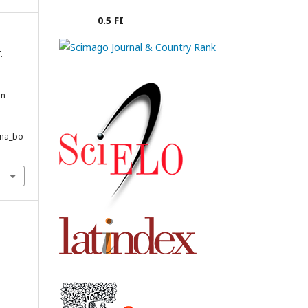
0.5 FI
.
en
ana_bo