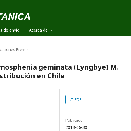
es de envío
Acerca de
caciones Breves
ymosphenia geminata (Lyngbye) M.
stribución en Chile
PDF
Publicado
2013-06-30