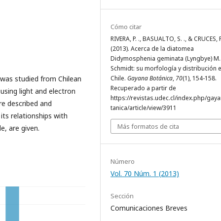
Cómo citar
RIVERA, P. ., BASUALTO, S. ., & CRUCES, F
(2013). Acerca de la diatomea
Didymosphenia geminata (Lyngbye) M.
Schmidt: su morfología y distribución 
was studied from Chilean
Chile.
Gayana Botánica
,
70
(1), 154-158.
Recuperado a partir de
using light and electron
https://revistas.udec.cl/index.php/gay
are described and
tanica/article/view/3911
its relationships with
Más formatos de cita
le, are given.
Número
Vol. 70 Núm. 1 (2013)
Sección
Comunicaciones Breves