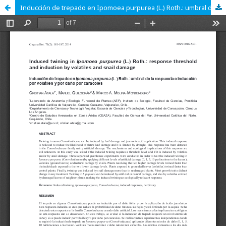
Inducción de trepado en Ipomoea purpurea (L.) Roth.: umbral de la respuesta e inducción por volátiles y por daño por caracoles