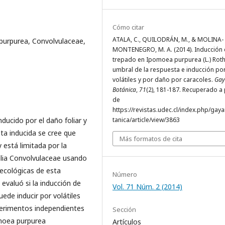
Cómo citar
ATALA, C., QUILODRÁN, M., & MOLINA-
purpurea, Convolvulaceae,
MONTENEGRO, M. A. (2014). Inducción
trepado en Ipomoea purpurea (L.) Roth
umbral de la respuesta e inducción po
volátiles y por daño por caracoles.
Gay
Botánica
,
71
(2), 181-187. Recuperado a 
de
https://revistas.udec.cl/index.php/gay
ducido por el daño foliar y
tanica/article/view/3863
sta inducida se cree que
Más formatos de cita
 está limitada por la
ilia Convolvulaceae usando
 ecológicas de esta
Número
evaluó si la inducción de
Vol. 71 Núm. 2 (2014)
uede inducir por volátiles
xperimentos independientes
Sección
omoea purpurea
Artículos