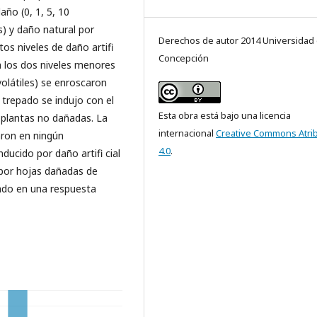
año (0, 1, 5, 10
s) y daño natural por
Derechos de autor 2014 Universidad
os niveles de daño artifi
Concepción
a los dos niveles menores
olátiles) se enroscaron
 trepado se indujo con el
Esta obra está bajo una licencia
 plantas no dañadas. La
internacional
Creative Commons Atri
aron en ningún
4.0
.
ducido por daño artifi cial
 por hojas dañadas de
pado en una respuesta