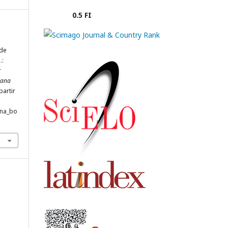
0.5 FI
 de
.:
r
ana
partir
ana_bo