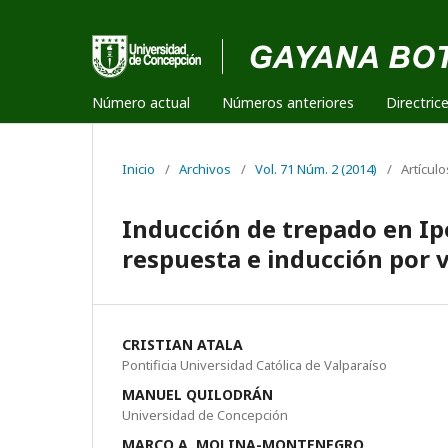
Número actual
Números anteriores
Directric
Inicio
/
Archivos
/
Vol. 71 Núm. 2 (2014)
/
Artículo
Inducción de trepado en Ip
respuesta e inducción por v
CRISTIAN ATALA
Pontificia Universidad Católica de Valparaíso
MANUEL QUILODRÁN
Universidad de Concepción
MARCO A. MOLINA-MONTENEGRO