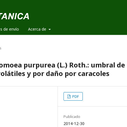
es de envío
Acerca de
s
omoea purpurea (L.) Roth.: umbral de 
olátiles y por daño por caracoles
PDF
Publicado
2014-12-30