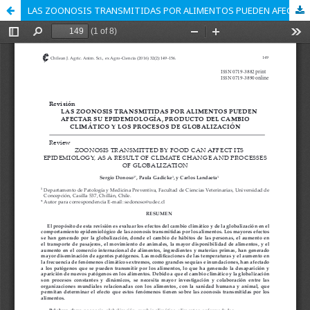
LAS ZOONOSIS TRANSMITIDAS POR ALIMENTOS PUEDEN AFECTAR SU EPIDEMIOLOGÍA, PRODUCTO DEL CAMBIO CLIMÁTICO Y LOS PROCESOS DE GLOBALIZACIÓN