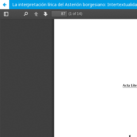
La interpretación lírica del Asterión borgesiano: Intertextuali