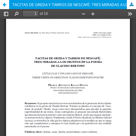
TACITAS DE GREDA Y TARROS DE NESCAFÉ: TRES MIRADAS A LOS OBJETOS EN LA POESÍA DE CLAUDIO BERTONI