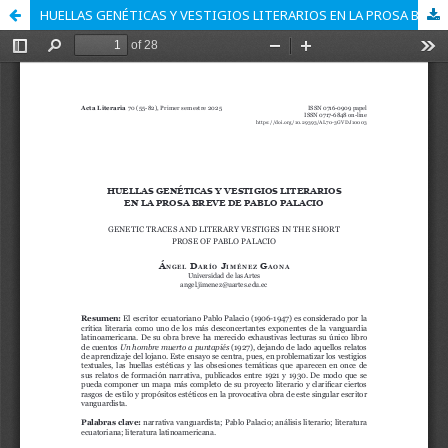
HUELLAS GENÉTICAS Y VESTIGIOS LITERARIOS EN LA PROSA BREVE DE PABLO PALACIO