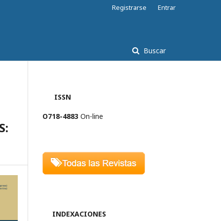
Registrarse
Entrar
Buscar
ISSN
O718-4883
On-line
S:
INDEXACIONES