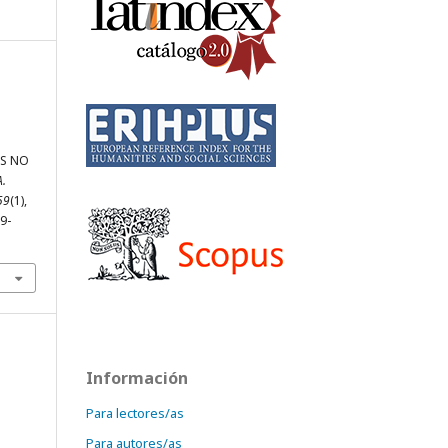
OS NO
A.
59
(1),
9-
Información
Para lectores/as
Para autores/as