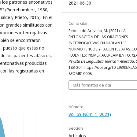
e los patrones entonativos
2021-06-30
BI (Pierrehumbert, 1980;
alde y Prieto, 2015). En el
Cómo citar
on grandes similitudes con
Rebolledo Aravena, M. (2021). LA
oraciones interrogativas
ENTONACIÓN DE LAS ORACIONES
mbién se encontraron
INTERROGATIVAS EN HABLANTES
ía, puesto que estas no
NORMOTÍPICOS Y PACIENTES AFÁSIC
 de los pacientes afásicos,
FLUENTES: PRIMER ACERCAMIENTO.
RL
Revista De Lingüística Teórica Y Aplicada
,
 entonativas producidas
183-204. https://doi.org/10.29393/RLA5
 con las registradas en
8EOMR10008
Más formatos de cita
Número
Vol. 59 Núm. 1 (2021)
Sección
Artículos