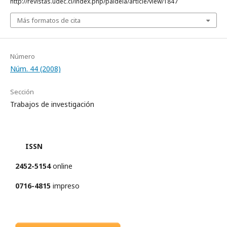
http://revistas.udec.cl/index.php/paideia/article/view/1847
Más formatos de cita
Número
Núm. 44 (2008)
Sección
Trabajos de investigación
ISSN
2452-5154
online
0716-4815
impreso