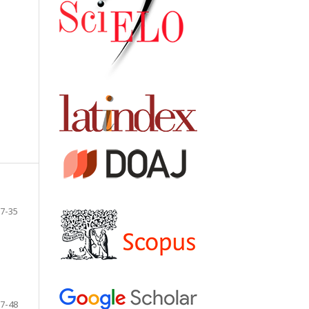
7-35
7-48