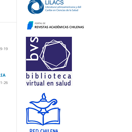
9-19
RIA
1-26