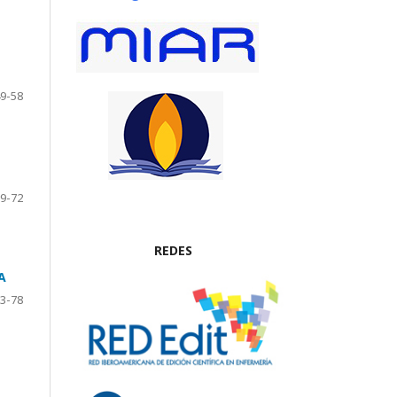
9-58
9-72
REDES
A
3-78