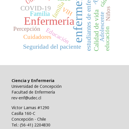
estudiantes de enfermería
enfermería
familia
COVID-19
VIH
Niños
Calidad de vida
Familia
Adolescente
Enfermería
Percepción
educación
Educación
Cuidadores
Seguridad del paciente
Ciencia y Enfermeria
Universidad de Concepción
Facultad de Enfermería
rev-enf@udec.cl
Víctor Lamas #1290
Casilla 160-C
Concepción - Chile
Tel.: (56-41) 2204830