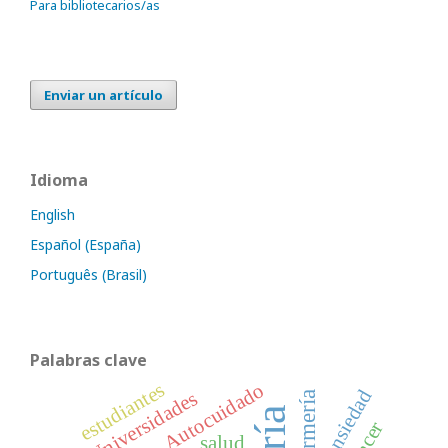
Para bibliotecarios/as
Enviar un artículo
Idioma
English
Español (España)
Português (Brasil)
Palabras clave
estudiantes
Autocuidado
Ansiedad
Universidades
cáncer
salud