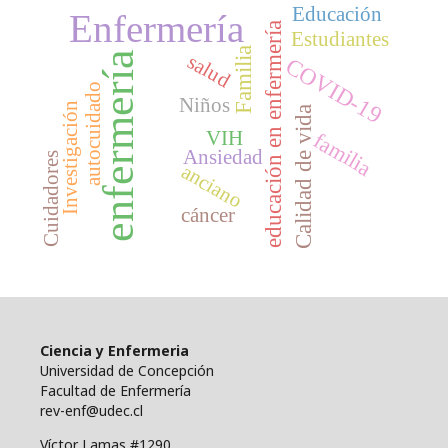
Educación
Enfermería
educación en enfermería
Estudiantes
Familia
enfermería
salud
COVID-19
autocuidado
Niños
Investigación
Calidad de vida
VIH
familia
Ansiedad
Cuidadores
anciano
cáncer
Ciencia y Enfermeria
Universidad de Concepción
Facultad de Enfermería
rev-enf@udec.cl
Víctor Lamas #1290