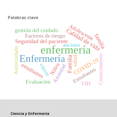
Palabras clave
Adolescente
Calidad de vida
gestión del cuidado
familia
Factores de riesgo
Seguridad del paciente
anciano
enfermería
Autocuidado
Enfermería
Conocimiento
salud
Familia
COVID-19
Niños
estudiantes
cáncer
Ansiedad
Estudiantes
Evaluación
VIH
Ciencia y Enfermeria