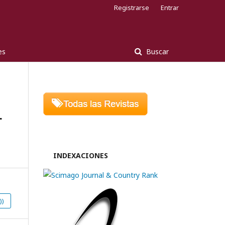
Registrarse
Entrar
es
Buscar
L
INDEXACIONES
))