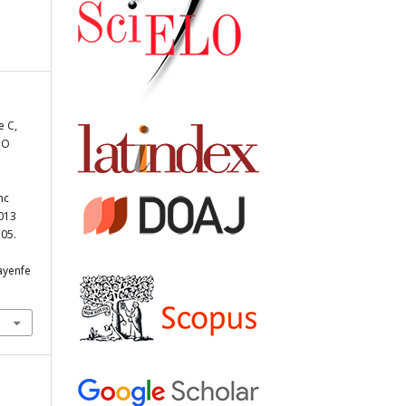
e C,
MO
nc
2013
105.
iayenfe