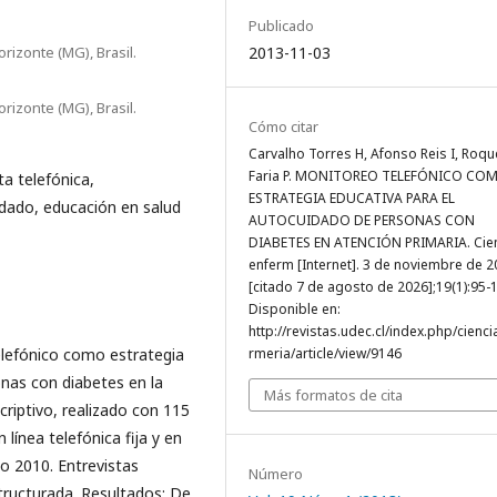
Publicado
izonte (MG), Brasil.
2013-11-03
izonte (MG), Brasil.
Cómo citar
Carvalho Torres H, Afonso Reis I, Roqu
Faria P. MONITOREO TELEFÓNICO CO
ta telefónica,
ESTRATEGIA EDUCATIVA PARA EL
idado, educación en salud
AUTOCUIDADO DE PERSONAS CON
DIABETES EN ATENCIÓN PRIMARIA. Cie
enferm [Internet]. 3 de noviembre de 
[citado 7 de agosto de 2026];19(1):95-
Disponible en:
http://revistas.udec.cl/index.php/cienc
telefónico como estrategia
rmeria/article/view/9146
nas con diabetes en la
Más formatos de cita
criptivo, realizado con 115
línea telefónica fija y en
o 2010. Entrevistas
Número
tructurada. Resultados: De