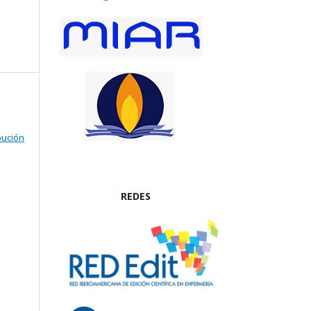
bución
REDES