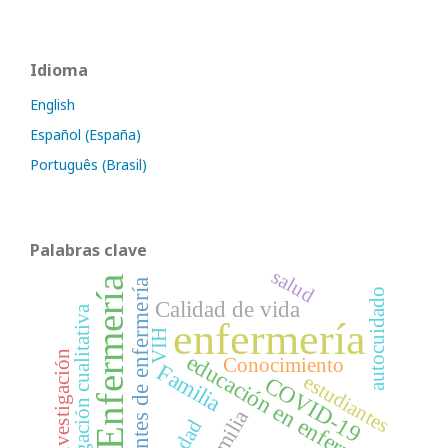
Idioma
English
Español (España)
Português (Brasil)
Palabras clave
salud
Enfermería
estudiantes de enfermería
autocuidado
Calidad de vida
investigación cualitativa
enfermería
VIH
Investigación
educación en enfermería
Conocimiento
Familia
estudiantes
COVID-19
familia