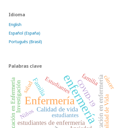
Idioma
English
Español (España)
Português (Brasil)
Palabras clave
enfermería
familia
cáncer
educación en enfermería
Estudiantes
Familia
Educación en Enfermería
COVID-19
salud
Investigación
Calidad de Vida
Enfermería
Calidad de vida
Niños
estudiantes
estudiantes de enfermería