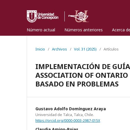
Número actual
Números anteriores
Acerca d
Inicio
/
Archivos
/
Vol. 31 (2025)
/
Artículos
IMPLEMENTACIÓN DE GUÍAS
ASSOCIATION OF ONTARIO 
BASADO EN PROBLEMAS
Gustavo Adolfo Domínguez Araya
Universidad de Talca, Talca, Chile.
https://orcid.org/0000-0003-2987-015X
Claudia Amigo-Rojas