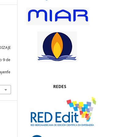
DIZAJE
do 9 de
iayenfe
REDES