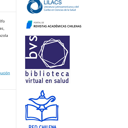
lfo
as,
azola
bución