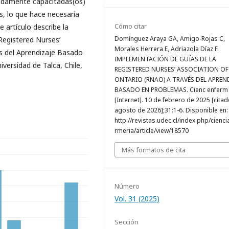
adamente capacitadas(os)
as, lo que hace necesaria
Cómo citar
e artículo describe la
Domínguez Araya GA, Amigo-Rojas C,
Registered Nurses’
Morales Herrera E, Adriazola Díaz F.
s del Aprendizaje Basado
IMPLEMENTACIÓN DE GUÍAS DE LA
versidad de Talca, Chile,
REGISTERED NURSES’ ASSOCIATION OF
ONTARIO (RNAO) A TRAVÉS DEL APREN
BASADO EN PROBLEMAS. Cienc enferm
[Internet]. 10 de febrero de 2025 [cita
agosto de 2026];31:1-6. Disponible en:
http://revistas.udec.cl/index.php/cienc
rmeria/article/view/18570
Más formatos de cita
Número
Vol. 31 (2025)
Sección