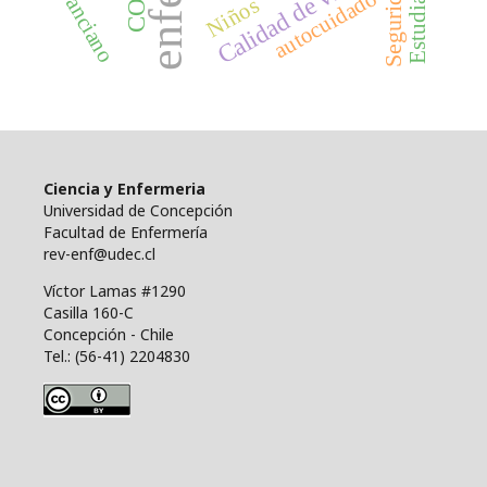
Calidad de vida
autocuidado
anciano
Niños
Ciencia y Enfermeria
Universidad de Concepción
Facultad de Enfermería
rev-enf@udec.cl
Víctor Lamas #1290
Casilla 160-C
Concepción - Chile
Tel.: (56-41) 2204830