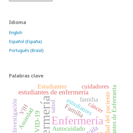
Idioma
English
Español (España)
Português (Brasil)
Palabras clave
Estudiantes
cuidadores
Estudiantes de Enfermería
estudiantes de enfermería
Seguridad del paciente
enfermería
familia
estudiantes
Investigación
salud
cáncer
Familia
VIH
Ansiedad
COVID-19
Enfermería
Autocuidado