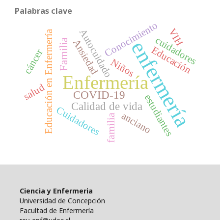
Palabras clave
Conocimiento
VIH
Autocuidado
Educación en Enfermería
cuidadores
Ansiedad
enfermería
Familia
Educación
cáncer
Niños
Enfermería
salud
COVID-19
estudiantes
Calidad de vida
Cuidadores
anciano
familia
Ciencia y Enfermeria
Universidad de Concepción
Facultad de Enfermería