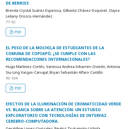
DE BERRIES
Brenda Crystal Suárez Espinosa, Gilberto Chávez-Esquivel , Dayra
Leilany Orozco-Hernández
77-92
PDF
EL PESO DE LA MOCHILA DE ESTUDIANTES DE LA
COMUNA DE COPIAPÓ, ¿SE CUMPLE CON LAS
RECOMENDACIONES INTERNACIONALES?
Hugo Martinez-Cortés, Vanessa Andrea Iribarren-Oviedo, Antonia
Siu-Ling Vargas-Carvajal, Bryan Sebastián Alfaro-Castillo
93-104
PDF
EFECTOS DE LA ILUMINACIÓN DE CROMATICIDAD VERDE
VS. BLANCA SOBRE LA ATENCIÓN: UN ESTUDIO
EXPLORATORIO CON TECNOLOGÍAS DE INTERFAZ
CEREBRO-COMPUTADORA.
Geraldine Lopez-Gonzalez, Beatriz Tsukamoto-Uchida