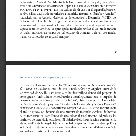
de los autores Abelardo San Martín de la Universidad de Chile y de Josefa Manni 
Vega de la Universidad de Salamanca, España. El estudio se enmarca en el Proyecto 
FONDECYT N°1190191, “Los marcadores del discurso en el español hablado en 
las dos orillas: análisis de su variación pragmática regional en España y América”, 
financiado  por  la  Agencia  Nacional  de  Investigación  y  Desarrollo  (ANID)  del  
Gobierno de Chile. El objetivo general del estudio es describir el empleo de 
este
como marcador discursivo de relleno en diferentes variedades del español, tanto en 
España como en América. Los principales resultados revelan el uso predominante 
de  dicho  marcador  en  variedades  del  español  de  América  y  de  un  uso  mucho  
menor en variedades del español europeo.
9
RLA.
 Revista de Lingüística Teórica y Aplicada, 63 (2), II Sem. 2025
Sigue en el volumen el artículo  “
El discurso colonial en los manuales escolares 
é
de  España:  un  análisis  de  caso
”  de  José  Pineda-Alfonso  y  Ang
lica  Duca  de  la  
Universidad  de  Sevilla.  Este  estudio  se  ha  desarrollado  dentro  del  proyecto  de  
investigación  “Habilidades  interculturales  e  interlingüísticas  para  el  impulso  de  
entornos  socioeducativos  plurales  e  inclusivos”,  financiado  por  la  Universidad  
de  Sevilla  a  través  del  programa  “Ayudas  a  la  Innovación  y  Mejora  Docente”,  
convocatoria 2025-2026, concurrencia competitiva 2636. El artículo versa sobre 
el  análisis  crítico  del  discurso  de  una  muestra  de  manuales  escolares  de  historia  
de  primer  curso  de  Bachillerato  de  una  editorial  ampliamente  utilizada  en  los  
institutos  de  secundaria  españoles.  El  objetivo  de  la  investigación  consiste  en  la  
identificación  de  las  regularidades  enunciativas  que  permiten  una  descripción  y  
análisis de los distintos mecanismos discursivos y recursos semióticos a través de 
los cuales se construye el discurso colonial.