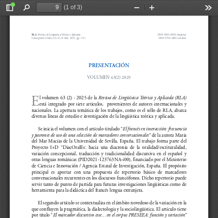
(1 of 3)
Toggle
Find
Zoom
Zoom
Too
Sidebar
Out
In
RLA
. Revista de Lingüística Teórica y Aplicada 
ISSN 0033-698X (impresa)
Concepción (Chile), 63 (2), II Sem. 2025, pp. 9-11.
ISSN 0718-4883 (on-line)
PRESENTACIÓN
VOLUMEN 63(2) 2025
E
l volumen 63 (2) - 2025 de la 
Revista de Lingüística Teórica y Aplicada (RLA)
está integrado por siete artículos,  provenientes de autores internacionales y 
nacionales. La apertura temática de los trabajos, como es el sello de RLA, abarca 
diversas líneas de estudio e investigación de la lingüística teórica y aplicada.
Se inicia el volumen con el artículo titulado “
El francés en interacción: frecuencia 
y patrones de uso de una selección de marcadores conversacionales”
 de la autora María 
del Mar Macías de la Universidad de Sevilla, España. El trabajo forma parte del 
Proyecto  I+D  “DiacOralEs:  hacia  una  diacronía  de  la  oralidad/escrituralidad,  
variación  concepcional,  traducción  y  tradicionalidad  discursiva  en  el  español  y  
otras lenguas románicas (PID2021-123763NA-i00), financiado por el Ministerio 
de Ciencia e Innovación / Agencia Estatal de Investigación, España. El propósito 
principal  es  aportar  con  una  propuesta  de  repertorio  básico  de  marcadores  
conversacionales recurrentes en los discursos francófonos. Dicho repertorio puede 
servir tanto de punto de partida para futuras investigaciones lingüísticas como de 
herramienta para la didáctica del francés lengua extranjera.
El segundo artículo se contextualiza en el ámbito novedoso de la variación en la 
que confluyen la pragmática, la dialectología y la sociolingüística. El artículo tiene 
por título “
El marcador discursivo este...en el corpus PRESEEA: función y variación” 