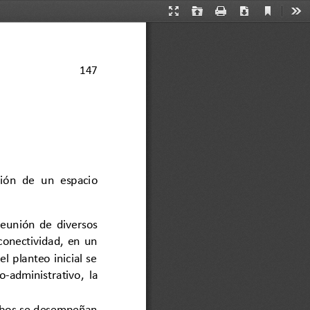
Current
Presentation
Open
Print
Download
Too
View
Mode
147
ión  de  un  espacio 
 reunión  de  diversos 
conectividad,  en  un 
  planteo  inicial  se 
co
-
administrativo,  la 
ambos se desempeñan 