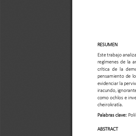
RESUMEN
Este trabajo analiz
regímenes  de  la  an
crítica  de  la  dem
pensamiento  de  los 
evidenciar la pervi
iracundo, ignorante
como ochlos e inve
cheirokratía.
Palabras clave:
Poli
ABSTRACT