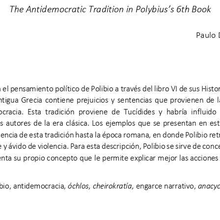
The 
A
ntidemocratic 
T
radition in Polybius’s 6th 
B
ook
Paulo
a el pensamiento 
político de Polibio a través del libro VI de sus Histor
tigua  Grecia  contiene  prejuicios  y  sentencias  que  provienen  de  la 
ocracia.  Esta  tradición  proviene  de  Tucídides  y  habría  inf
luido 
 autores  de  la  era  clásica.  Los  ejemplos  que  se  presentan  en  es
vencia de esta tradición hasta la época romana, en donde Polibio re
 y ávi
do de violencia. Para esta descripción, Polibio se sirve de conc
nta su propio concepto que le permite explicar mejor las acciones
bio
,
antidemocracia
,
óchlos
,
cheirokratía
,
engarce narrativo
,
anacyc