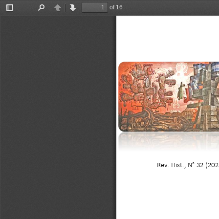
of 16
Toggle
Find
Previous
Next
Sidebar
Rev. Hist., N° 32 (202