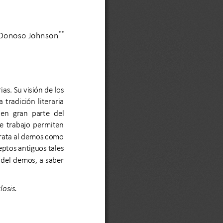
**
 Donoso Johnson
ias. Su visión de los 
 tradición  literaria 
 en  gran  parte  del 
te  trabajo  permiten 
trata al demos como 
eptos antiguos tales 
 del demos, a saber 
losis.