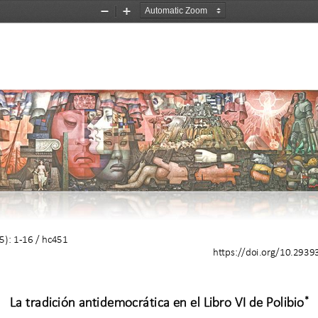
Zoom
Zoom
Out
In
5): 1
-
16
/ hc
451
https://doi.org/
10.2939
*
La tradición antidemocrática en el Libro VI de Polibio