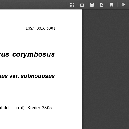
Current
Presentation
Open
Print
Download
Too
View
Mode
ISSN 0016-5301
us  corymbosus
sus
 var. 
subnodosus
el  Litoral).  Kreder  2805  - 