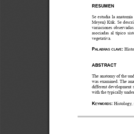
RESUMEN
Se estudia la anatomía 
Meyen) Kük. Se describe
variaciones observadas 
asociadas al típico si
vegetativa. 
P
:
 Histo
alabras
clave
ABSTRACT
The anatomy of the und
was examined. The anat
different development s
with the typically unde
K
: 
Histology, 
eywords