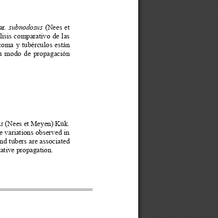
ar. 
subnodosus
 (Nees et 
isis comparativo de las 
izoma y tubérculos están 
 su modo de propagación 
s
 (Nees et Meyen) Kük. 
 variations observed in 
nd tubers are associated 
ative propagation.