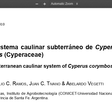
Zoom
Zoom
Out
In
010
istema  caulinar  subterráneo  de 
Cyper
s 
(Cyperaceae)
erranean caulinar system of 
Cyperus corymbo
 c. r
, J
 c. 
t
 & 
a
 v
lio
aMos
uan
ivano
belardo
egetti
as,  Instituto  de Agrobiotecnología  (CONICET-Universidad  Nacional  d
cia de Santa Fe. Argentina. 