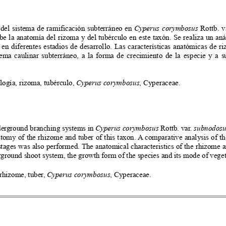
del sistema de ramificación subterráneo en 
Cyperus corymbosus
Rottb. 
v
 la anatomía del rizoma y del tubérculo en este taxón. Se realiza un anál
en diferentes estadios de desarrollo. Las características anatómicas de r
stema caulinar subterráneo, a la forma de crecimiento de la especie y a
logía, rizoma, tubérculo, 
Cyperus corymbosus
, Cyperaceae.
erground branching systems in 
Cyperus corymbosus
 Rottb. var. 
subnodosu
omy of the rhizome and tuber of this taxon. A comparative analysis of the
tages was also performed. The anatomical characteristics of the rhizome a
rground shoot system, the growth form of the species and its mode of veget
rhizome, tuber, 
Cyperus corymbosus
, Cyperaceae.