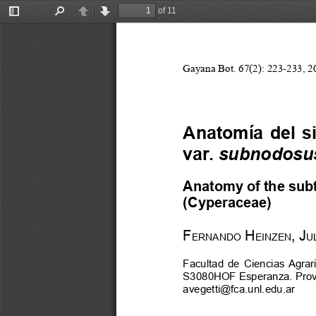
of 11
Toggle
Find
Previous
Next
Sidebar
Gayana Bot. 67(2): 223-233, 2
Anatomía  del  s
var. 
subnodosu
Anatomy of the subt
(Cyperaceae)
F
 h
, J
ernando
einzen
u
Facultad  de  Ciencias Agrari
S3080HOF Esperanza. Provin
avegetti@fca.unl.edu.ar