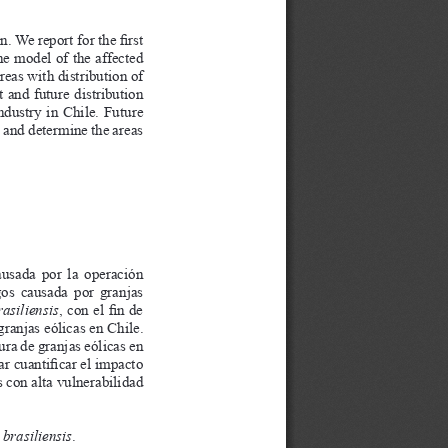
fi
n. We report for the 
 rst 
he model of the affected 
reas with distribution of 
t and future distribution 
dustry in Chile. Future 
 and determine the areas 
ausada  por  la  operación  
os  causada  por  granjas  
fi
asiliensis
, con el 
 n de 
granjas eólicas en Chile.
tura de granjas eólicas en 
fi
ar cuanti
 car el impacto 
s con alta vulnerabilidad 
brasiliensis
.