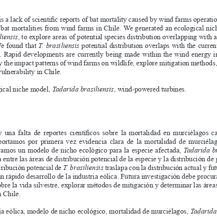
fi
s a lack of scienti
 c reports of bat mortality caused by wind farms operatio
 bat mortalities from wind farms in Chile. We generated an ecological nic
liensis
, to explore areas of potential species distribution overlapping with a
e found that 
T. brasiliensis 
potential distribution overlaps with the curren
. Rapid developments are currently being made within the wind energy in
y the impact patterns of wind farms on wildlife, explore mitigation methods,
ulnerability in Chile. 
ical niche model, 
Tadarida brasiliensis
, wind-powered turbines.
fi
 una  falta  de  reportes  cientí
  cos  sobre  la  mortalidad  en  murciélagos  c
portamos  por  primera  vez  evidencia  clara  de  la  mortalidad  de  murciélag
ramos un modelo de nicho ecológico para la especie afectada, 
Tadarida br
 entre las áreas de distribución potencial de la especie y la distribución de 
ribución potencial de 
T. brasiliensis
 traslapa con la distribución actual y fu
n rápido desarrollo de la industria eólica. Futura investigación debe procur
obre la vida silvestre, explorar métodos de mitigación y determinar las área
n Chile.
a eólica, modelo de nicho ecológico, mortalidad de murciélagos, 
Tadarida 