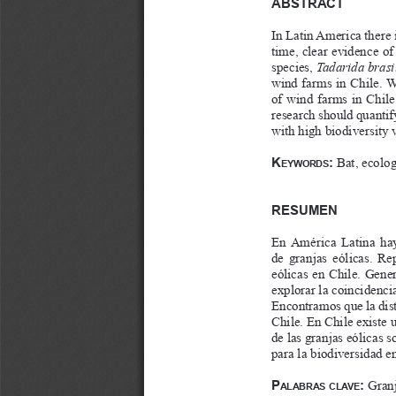
ABSTRACT
In Latin America there i
time, clear evidence of
species, 
Tadarida brasi
wind farms in Chile. W
of wind farms in Chile
research should quantif
with high biodiversity v
K
:
Bat, ecolog
EYWORDS
RESUMEN
En  América  Latina  hay 
de  granjas  eólicas.  Re
eólicas en Chile. Gene
explorar la coincidencia
Encontramos que la dist
Chile. En Chile existe u
de las granjas eólicas s
para la biodiversidad e
P
:
Granj
ALABRAS
CLAVE