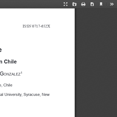
Current
Presentation
Open
Print
Download
Too
View
Mode
ISSN 0717-652X
e
n Chile
 G
1
ONZALEZ
, Chile
al University, Syracuse, New 