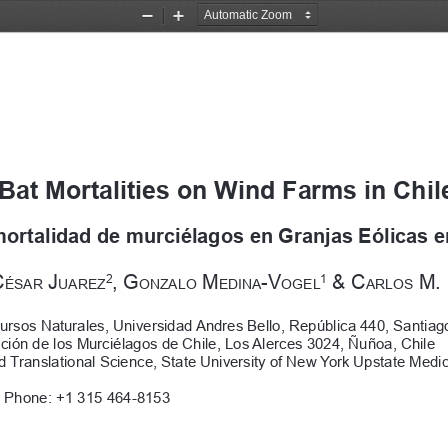
Zoom
Zoom
Out
In
 Bat Mortalities on Wind Farms in Chil
mortalidad de murciélagos en Granjas Eólicas e
C
 J
, G
 M
-V
 & C
 M.
2
1
ÉSAR
UAREZ
ONZALO
EDINA
OGEL
ARLOS
ursos Naturales, Universidad Andres Bello, República 440, Santiago
ión de los Murciélagos de Chile, Los Alerces 3024, Ñuñoa, Chile
d Translational Science, State University of New York Upstate Medic
 Phone: +1 315 464-8153