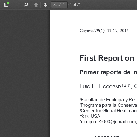
(1 of 7)
Toggle
Find
Previous
Next
Sidebar
Gayana 79(1): 11-17, 2015.
First Report on
Primer reporte de  
L
 E. E
, 
1,2,3*
UIS
SCOBAR
Facultad de Ecología y Rec
1
Programa para la Conservac
2
Center for Global Health an
3
York, USA
*ecoguate2003@gmail.com,