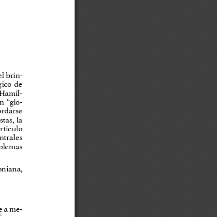
l brin-
ico  de  
l-Hamil-
n  “glo-
ordarse 
as, la 
rtículo 
ntrales  
blemas 
oniana, 
e a me-
f  quan-