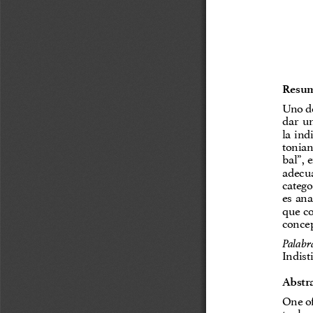
Resu
Uno de
dar  un
la  ind
toniana
bal”, 
adecua
catego
es  ana
que co
concep
Palabra
Indist
Abstr
One of
taphysi