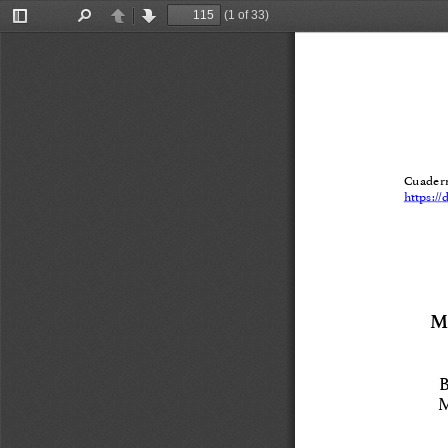
(1 of 33)
Toggle
Find
Previous
Next
Sidebar
Cuaderno
https:/
M