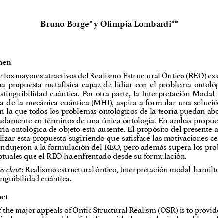
Bruno Borge* y Olimpia Lombardi**
men
 los mayores atractivos del Realismo Estructural Óntico (REO) es e
a  propuesta  metafísica  capaz  de  lidiar  con  el  problema  ontológ
istinguibilidad  cuántica.  Por  otra  parte,  la  Interpretación  Moda
  de  la  mecánica  cuántica  (MHI),  aspira  a  formular  una  solució
en la que todos los problemas ontológicos de la teoría puedan ab
damente en términos de una única ontología. En ambas propuest
ría ontológica de objeto está ausente. El propósito del presente a
lizar  esta  propuesta  sugiriendo  que  satisface  las  motivaciones  ce
ndujeron a la formulación del REO, pero además supera los pro
tuales que el REO ha enfrentado desde su formulación.
s clave
: Realismo estructural óntico, Interpretación modal-hamilt
inguibilidad cuántica.
act
 the major appeals of Ontic Structural Realism (OSR) is to provid
cal  proposal  capable  of  dealing  with  the  ontological  problem  o