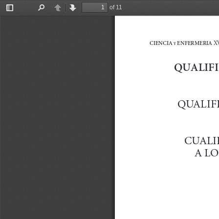
of 11
Toggle
Find
Previous
Next
Sidebar
XV
CIENCIA 
 ENFERMERIA
Y
QUALIF
QUALIF
CUALI
A L