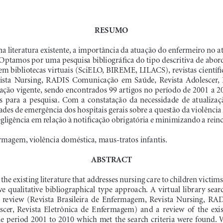
RESUMO
 na literatura existente, a importância da atuação do enfermeiro no 
. Optamos por uma pesquisa bibliográfica do tipo descritiva de abor
m bibliotecas virtuais (SciELO, BIREME, LILACS), revistas científic
sta  Nursing,  RADIS  Comunicação  em  Saúde,  Revista  Adolescer,  Re
ação vigente, sendo encontrados 99 artigos no período de 2001 a 
s  para  a  pesquisa.  Com  a  constatação  da  necessidade  de  atualizaçã
des de emergência dos hospitais gerais sobre a questão da violência 
ligência em relação à notificação obrigatória e minimizando a reinci
rmagem, violência doméstica, maus-tratos infantis.
ABSTRACT
 the existing literature that addresses nursing care to children victim
ve  qualitative  bibliographical  type  approach.  A  virtual  library  se
c  review  (Revista  Brasileira  de  Enfermagem,  Revista  Nursing,  
cer,  Revista  Eletrônica  de  Enfermagem)  and  a  review  of  the  exist
the period 2001 to 2010 which met the search criteria were found. W