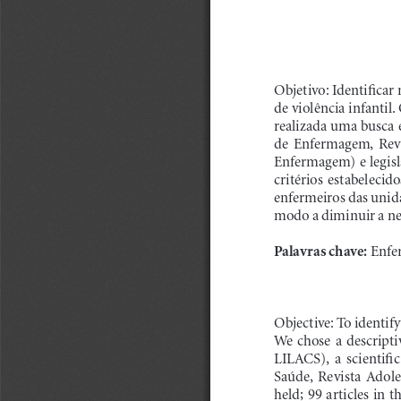
Objetivo: Identificar
de violência infantil
realizada uma busca e
de  Enfermagem,  Revi
Enfermagem) e legisl
critérios  estabelecido
enfermeiros das unida
modo a diminuir a neg
Palavras chave:
 Enfe
Objective: To identify
We  chose  a  descripti
LILACS),  a  scientifi
Saúde,  Revista  Adoles
held; 99 articles in 