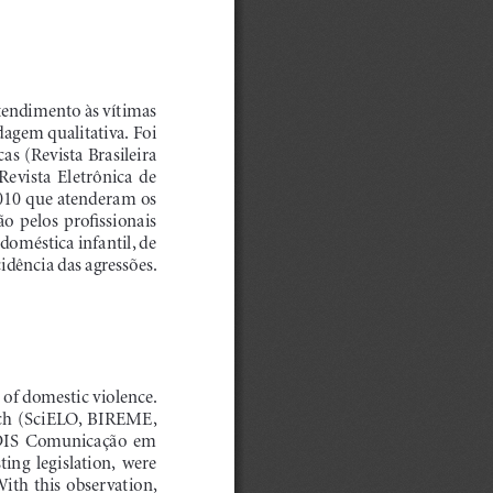
atendimento às vítimas 
dagem qualitativa. Foi 
as (Revista Brasileira 
vista  Eletrônica  de  
2010 que atenderam os 
o  pelos  profissionais  
doméstica infantil, de 
dência das agressões. 
s of domestic violence. 
arch  (SciELO,  BIREME,  
RADIS  Comunicação  em  
ing  legislation,  were  
ith this observation, 