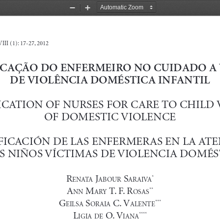
Zoom
Zoom
Out
In
III (1): 17-27, 2012
ICAÇÃO DO ENFERMEIRO NO CUIDADO A 
DE VIOLÊNCIA DOMÉSTICA INFANTIL
ICATION OF NURSES FOR CARE TO CHILD 
OF DOMESTIC VIOLENCE
FICACIÓN DE LAS ENFERMERAS EN LA ATE
OS NIÑOS VÍCTIMAS DE VIOLENCIA DOMÉS
r
 J
 S
*
enata
ab
Our
araiva
a
 m
 t . f . r
**
nn
ary
OSaS
g
 S
 C. 
v
***
eilSa
Oraia
alente
l
 O. 
v
****
igia
De
iana