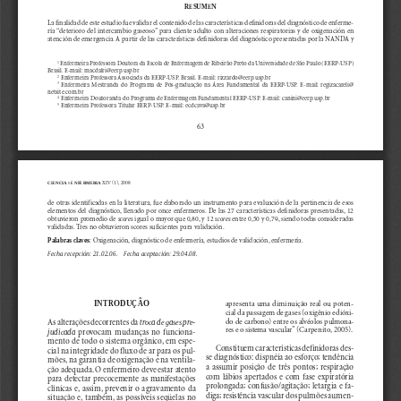
RESUMEN
La finalidad de este estudio fue validar el contenido de las características definidoras del diagnóstico de enferme-
ría “deterioro del intercambio gaseoso” para cliente adulto con alteraciones respiratorias y de oxigenación en
atención de emergencia. A partir de las características definidoras del diagnóstico presentadas por la NANDA y
1
Enfermeira Professora Doutora da Escola de Enfermagem de Ribeirão Preto da Universidade de São Paulo (EERP-USP)
Br
asil. E-mail: macdalri@eerp.usp.br
2
 Enfermeira Professora Associada da EERP-USP. Brasil. E-mail: rizzardo@eerp.usp.br
3
Enfermeira  Mestranda  do  Programa  de  Pós-graduação  na  Área  Fundamental  da  EERP-USP.  E-mail:  regizacareli@
netsite.com.br
4
 Enfermeira Doutoranda do Programa de Enfermagem Fundamental EERP-USP. E-mail: canini@eerp.usp.br
5
 Enfermeira Professora Titular EERP-USP. E-mail: ecdcava@usp.br
63
XIV (1), 2008
CIENCIA 
ENFERMERIA
Y
de otras identificadas en la literatura, fue elaborad
o un instrumento para evaluación de la pertinencia de esos
elementos del diagnóstico, llenado por once enfermeros. De las 27 características definidoras presentadas, 12
obtuvieron promedio de 
s
cores
igual o mayor que 0,80, y 12 
s
cores
entre 0,50 y 0,79, siendo todas consideradas
validadas. Tres no obtuvieron scores suficientes para validación.
Palabras claves
: 
Oxigenación, diagnóstico de enfermería, estudios de validación, enfermería.
Fe
c
ha recepción: 21.02.06.    Fecha aceptación: 29.04.08.
INTRODUÇÃO
apresenta uma diminuição real ou poten-
cial da passagem de gases (oxigênio e 
dióxi-
do de carbono) entre os alvéolos pulmona-
As
alterações decorrentes da 
tr
oca de gases pre-
r
es e o sistema vascular” (Carpenito, 
2005).
judicada
provocam  mudanças  no  funciona-
mento de todo o sistema orgânico, em espe-
Co
nstituem características definidoras des-
cial na integridade do fluxo de ar para os pul-
se
diagnóstico: dispnéia ao esforço; tendência
mões, na garantia de oxigenação e na ventila-
a  assumir  posição  de  três  pontos;  respiração
ção adequada. O enfermeiro deve estar atento
com 
lábios  apertados  e  com  fase  expiratória
para  detectar  precocemente  as  manifestações
prolongada; confusão/agitação; letargia e fa-
c
línicas e, assim, prevenir o agravamento da
diga; resistência vascular dos pulmões aumen-
situação e, também, as possíveis seqüelas no