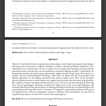
Es importante fomentar el bienestar psicológico y la implementación de estrategias de manejo del estrés laboral 
*PhD Psicología, Corporación Universitaria Adventista, Medellín, Colombia. ORCID: https://orcid.org/0000-0002-7911-6051  
Email: docente.mcanog@unac.edu.co  Autora de correspondencia.
**Psicólogo,  Institución  Universitaria  Tecnológico  de  Antioquia,  Colombia.  ORCID:  https://orcid.org/0000-0001-9034-1834    
Email: danielalex0529@gmail.com
***Psicóloga, Institución Universitaria Tecnológico de Antioquia, Colombia. ORCID: https://orcid.org/0000-0002-2662-7325  
Email: chaveprin26@gmail.com
****Psicóloga, Institución Universitaria Tecnológico de Antioquia, Colombia. ORCID: https://orcid.org/0000-0002-5016-9846  
Email: Lauracgd11@gmail.com
1
CIENCIA 
(2023) 29:31
 ENFERMERIA 
y
en entornos laborales de la salud, no sólo desde una perspectiva organizacional, sino también cultural y social.
: Estrés laboral; Despersonalización; Bienestar psicológico; Logro.
Palabras clave
ABSTRACT
Objective: To determine whether occupational stress has an impact on the subjective perception of psychological 
well-being of the nursing staff in a hospital in Medellin, Colombia. Material and Method: Quantitative, non-
experimental, cross-sectional study; the unit of analysis was the nursing staff consisting of nursing assistants, 
general practitioners and specialists; the non-probabilistic intentional sampling included 129 participants; the 
measurement  modality  was  hybrid  using  a  questionnaire  applied  through  Google  Forms  that  focused  on  2  
variables:  Job  stress  and  Psychological  well-being;  a  pilot  study  was  carried  out  with  10  participants  from  
different  departments  of  the  healthcare  institution;  data  collection  ended  in  June  2022;  for  the  descriptive  
statistical analysis measures of central tendency were applied and correlations were performed using Spearman’s 
Rho coefficient. Results: Participants showed moderate levels of Job stress and low psychological well-being; 
lower  levels  of  psychological  well-being  correlated  with  higher  levels  of  job  stress;  depersonalization  and  
emotional exhaustion had the greatest impact on reducing psychological well-being; men reported higher levels 
of psychological well-being than women. Conclusions: It is important to promote psychological well-being and 
the implementation of job stress management strategies in healthcare work environments, not only from an 
organizational perspective, but also from a cultural and social perspective.
: Job stress; Depersonalization; Psychological Well-being; Achievement.
Key words
RESUMO